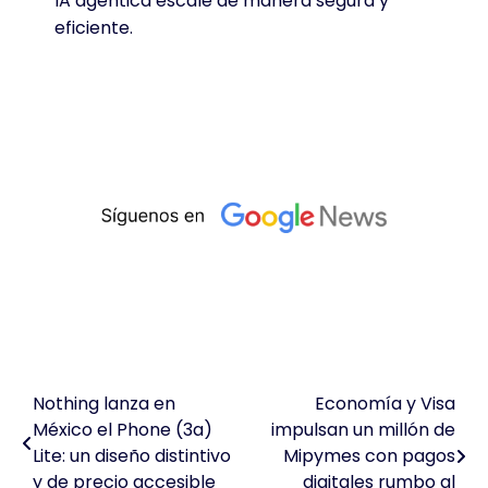
IA agéntica escale de manera segura y
eficiente.
Nothing lanza en
Economía y Visa
Navegación
México el Phone (3a)
impulsan un millón de
de
Lite: un diseño distintivo
Mipymes con pagos
y de precio accesible
digitales rumbo al
entradas