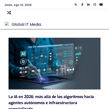
Skip
lunes, Ago 10, 2026
Twiiter
Facebook
Linkedin
Instagra
Yout
to
content
La IA en 2026: más allá de los algoritmos hacia
agentes autónomos e infraestructura
especializada