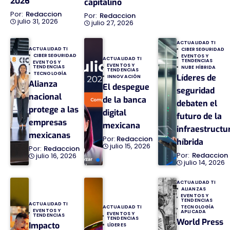
2026
capitalino
Redaccion
Redaccion
julio 31, 2026
julio 27, 2026
ACTUALIDAD TI
ACTUALIDAD TI
CIBERSEGURIDAD
CIBERSEGURIDAD
EVENTOS Y
ACTUALIDAD TI
TENDENCIAS
EVENTOS Y
EVENTOS Y
TENDENCIAS
NUBE HÍBRIDA
TENDENCIAS
TECNOLOGÍA
Líderes de
INNOVACIÓN
Alianza
El despegue
seguridad
nacional
de la banca
debaten el
protege a las
digital
futuro de la
empresas
mexicana
infraestructu
mexicanas
Redaccion
híbrida
julio 15, 2026
Redaccion
Redaccion
julio 16, 2026
julio 14, 2026
ACTUALIDAD TI
ALIANZAS
EVENTOS Y
TENDENCIAS
ACTUALIDAD TI
TECNOLOGÍA
ACTUALIDAD TI
EVENTOS Y
APLICADA
EVENTOS Y
TENDENCIAS
TENDENCIAS
World Press
Impacto
LÍDERES