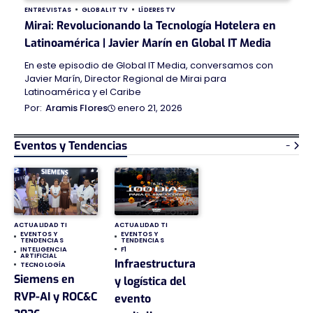
ENTREVISTAS
GLOBAL IT TV
LÍDERES TV
Mirai: Revolucionando la Tecnología Hotelera en
Latinoamérica | Javier Marín en Global IT Media
En este episodio de Global IT Media, conversamos con
Javier Marín, Director Regional de Mirai para
Latinoamérica y el Caribe
enero 21, 2026
Aramis Flores
Eventos y Tendencias
-
ACTUALIDAD TI
ACTUALIDAD TI
EVENTOS Y
EVENTOS Y
TENDENCIAS
TENDENCIAS
INTELIGENCIA
F1
ARTIFICIAL
Infraestructura
TECNOLOGÍA
Siemens en
y logística del
RVP-AI y ROC&C
evento