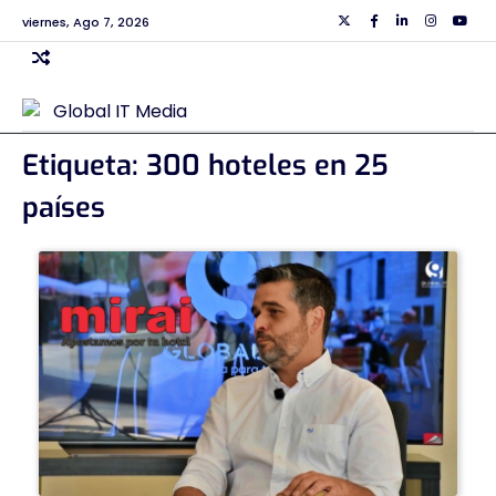
Skip
viernes, Ago 7, 2026
Twiiter
Facebook
Linkedin
Instagra
Yout
to
content
Etiqueta:
300 hoteles en 25
países