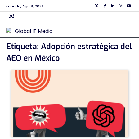
Skip
sábado, Ago 8, 2026
Twiiter
Facebook
Linkedin
Instagra
Yout
to
content
Etiqueta:
Adopción estratégica del
AEO en México