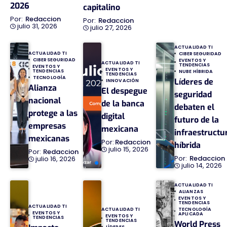
2026
capitalino
Redaccion
Redaccion
julio 31, 2026
julio 27, 2026
ACTUALIDAD TI
ACTUALIDAD TI
CIBERSEGURIDAD
CIBERSEGURIDAD
EVENTOS Y
ACTUALIDAD TI
TENDENCIAS
EVENTOS Y
EVENTOS Y
TENDENCIAS
NUBE HÍBRIDA
TENDENCIAS
TECNOLOGÍA
Líderes de
INNOVACIÓN
Alianza
El despegue
seguridad
nacional
de la banca
debaten el
protege a las
digital
futuro de la
empresas
mexicana
infraestructu
mexicanas
Redaccion
híbrida
julio 15, 2026
Redaccion
Redaccion
julio 16, 2026
julio 14, 2026
ACTUALIDAD TI
ALIANZAS
EVENTOS Y
TENDENCIAS
ACTUALIDAD TI
TECNOLOGÍA
ACTUALIDAD TI
EVENTOS Y
APLICADA
EVENTOS Y
TENDENCIAS
TENDENCIAS
World Press
LÍDERES