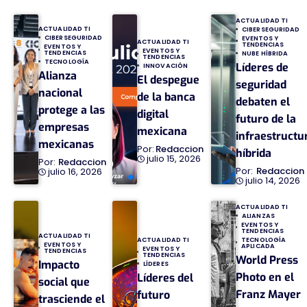
ACTUALIDAD TI
ACTUALIDAD TI
CIBERSEGURIDAD
CIBERSEGURIDAD
EVENTOS Y
ACTUALIDAD TI
TENDENCIAS
EVENTOS Y
EVENTOS Y
TENDENCIAS
NUBE HÍBRIDA
TENDENCIAS
TECNOLOGÍA
Líderes de
INNOVACIÓN
Alianza
El despegue
seguridad
nacional
de la banca
debaten el
protege a las
digital
futuro de la
empresas
mexicana
infraestructu
mexicanas
Redaccion
híbrida
julio 15, 2026
Redaccion
Redaccion
julio 16, 2026
julio 14, 2026
ACTUALIDAD TI
ALIANZAS
EVENTOS Y
TENDENCIAS
ACTUALIDAD TI
TECNOLOGÍA
ACTUALIDAD TI
EVENTOS Y
APLICADA
EVENTOS Y
TENDENCIAS
TENDENCIAS
World Press
Impacto
LÍDERES
Photo en el
Líderes del
social que
Franz Mayer
futuro
trasciende el