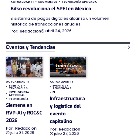
ACTUALIDAD TI
ECOMMERCE
TECNOLOGÍA APLICADA
Bitso revoluciona el SPEI en México
El sistema de pagos digitales alcanza un volumen
histórico de transacciones anuales.
abril 24, 2026
Redaccion
Eventos y Tendencias
-
ACTUALIDAD TI
ACTUALIDAD TI
EVENTOS Y
EVENTOS Y
TENDENCIAS
TENDENCIAS
INTELIGENCIA
F1
ARTIFICIAL
Infraestructura
TECNOLOGÍA
Siemens en
y logística del
RVP-AI y ROC&C
evento
2026
capitalino
Redaccion
Redaccion
julio 31, 2026
julio 27, 2026