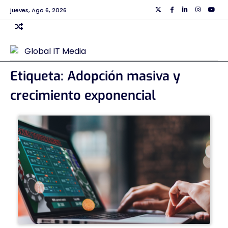
Skip
jueves, Ago 6, 2026
Twiiter
Facebook
Linkedin
Instagra
Yout
to
content
Etiqueta:
Adopción masiva y
crecimiento exponencial