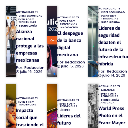
ACTUALIDAD TI
ACTUALIDAD TI
CIBERSEGURIDAD
CIBERSEGURIDAD
EVENTOS Y
ACTUALIDAD TI
TENDENCIAS
EVENTOS Y
EVENTOS Y
TENDENCIAS
NUBE HÍBRIDA
TENDENCIAS
TECNOLOGÍA
Líderes de
INNOVACIÓN
Alianza
El despegue
seguridad
nacional
de la banca
debaten el
protege a las
digital
futuro de la
empresas
mexicana
infraestructu
mexicanas
Redaccion
híbrida
julio 15, 2026
Redaccion
Redaccion
julio 16, 2026
julio 14, 2026
ACTUALIDAD TI
ALIANZAS
EVENTOS Y
TENDENCIAS
ACTUALIDAD TI
TECNOLOGÍA
ACTUALIDAD TI
EVENTOS Y
APLICADA
EVENTOS Y
TENDENCIAS
TENDENCIAS
World Press
Impacto
LÍDERES
Photo en el
Líderes del
social que
Franz Mayer
futuro
trasciende el