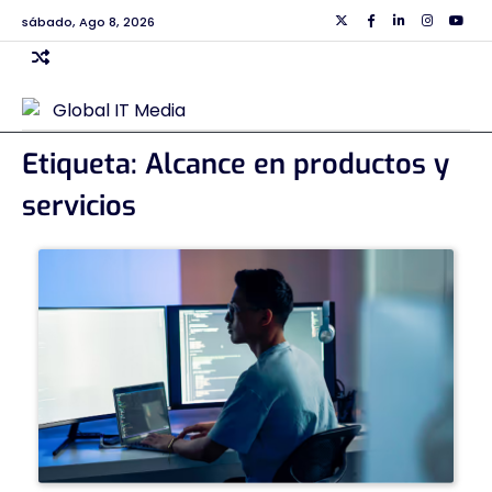
Skip
sábado, Ago 8, 2026
Twiiter
Facebook
Linkedin
Instagra
Yout
to
content
Etiqueta:
Alcance en productos y
servicios