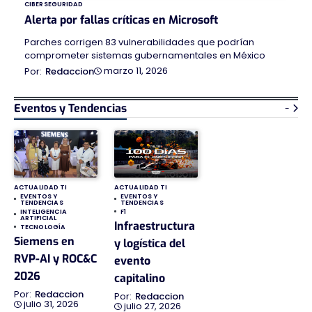
CIBERSEGURIDAD
Alerta por fallas críticas en Microsoft
Parches corrigen 83 vulnerabilidades que podrían
comprometer sistemas gubernamentales en México
marzo 11, 2026
Redaccion
Eventos y Tendencias
-
ACTUALIDAD TI
ACTUALIDAD TI
EVENTOS Y
EVENTOS Y
TENDENCIAS
TENDENCIAS
INTELIGENCIA
F1
ARTIFICIAL
Infraestructura
TECNOLOGÍA
Siemens en
y logística del
RVP-AI y ROC&C
evento
2026
capitalino
Redaccion
Redaccion
julio 31, 2026
julio 27, 2026