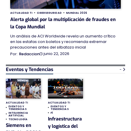
ACTUALIDAD TI
CIBERSEGURIDAD
MUNDIAL 2026
Alerta global por la multiplicación de fraudes en
la Copa Mundial
Un análisis de ACI Worldwide revela un aumento crítico
en las estafas con boletos y recomienda extremar
precauciones antes del silbatazo inicial
junio 22, 2026
Redaccion
Eventos y Tendencias
-
ACTUALIDAD TI
ACTUALIDAD TI
EVENTOS Y
EVENTOS Y
TENDENCIAS
TENDENCIAS
INTELIGENCIA
F1
ARTIFICIAL
Infraestructura
TECNOLOGÍA
Siemens en
y logística del