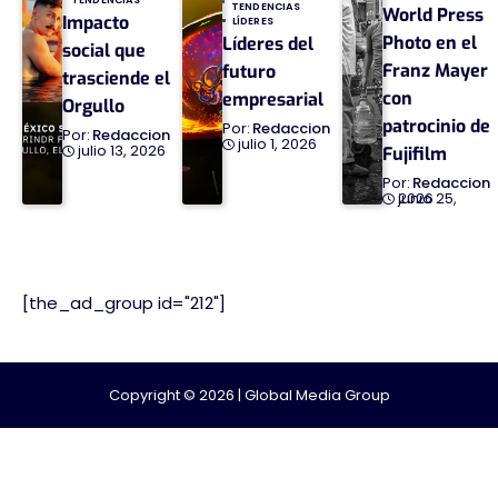
TENDENCIAS
World Press
Impacto
LÍDERES
Photo en el
Líderes del
social que
Franz Mayer
futuro
trasciende el
con
empresarial
Orgullo
patrocinio de
Redaccion
Redaccion
julio 1, 2026
julio 13, 2026
Fujifilm
Redaccion
junio 25, 2026
[the_ad_group id="212"]