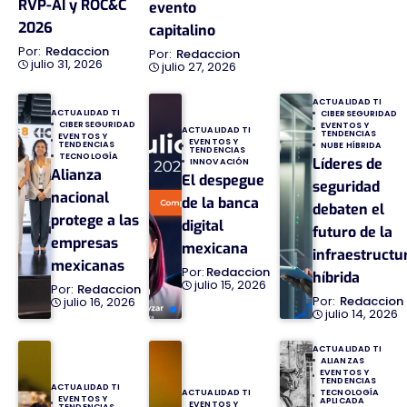
RVP-AI y ROC&C
evento
2026
capitalino
Redaccion
Redaccion
julio 31, 2026
julio 27, 2026
ACTUALIDAD TI
ACTUALIDAD TI
CIBERSEGURIDAD
CIBERSEGURIDAD
EVENTOS Y
ACTUALIDAD TI
TENDENCIAS
EVENTOS Y
EVENTOS Y
TENDENCIAS
NUBE HÍBRIDA
TENDENCIAS
TECNOLOGÍA
Líderes de
INNOVACIÓN
Alianza
El despegue
seguridad
nacional
de la banca
debaten el
protege a las
digital
futuro de la
empresas
mexicana
infraestructu
mexicanas
Redaccion
híbrida
julio 15, 2026
Redaccion
Redaccion
julio 16, 2026
julio 14, 2026
ACTUALIDAD TI
ALIANZAS
EVENTOS Y
TENDENCIAS
ACTUALIDAD TI
TECNOLOGÍA
ACTUALIDAD TI
EVENTOS Y
APLICADA
EVENTOS Y
TENDENCIAS