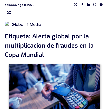
Skip
sábado, Ago 8, 2026
Twiiter
Facebook
Linkedin
Instagra
Yout
to
content
Etiqueta:
Alerta global por la
multiplicación de fraudes en la
Copa Mundial