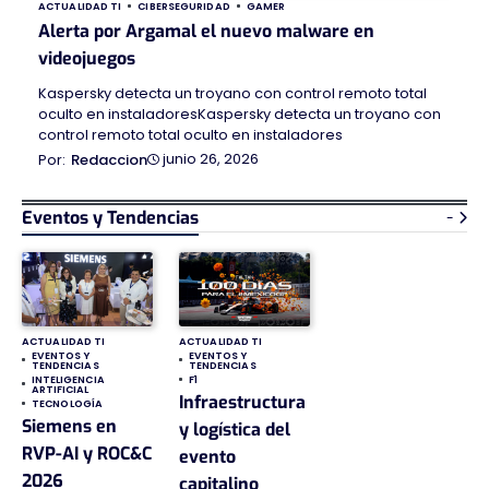
ACTUALIDAD TI
CIBERSEGURIDAD
GAMER
Alerta por Argamal el nuevo malware en
videojuegos
Kaspersky detecta un troyano con control remoto total
oculto en instaladoresKaspersky detecta un troyano con
control remoto total oculto en instaladores
junio 26, 2026
Redaccion
Eventos y Tendencias
-
ACTUALIDAD TI
ACTUALIDAD TI
EVENTOS Y
EVENTOS Y
TENDENCIAS
TENDENCIAS
INTELIGENCIA
F1
ARTIFICIAL
Infraestructura
TECNOLOGÍA
Siemens en
y logística del
RVP-AI y ROC&C
evento
2026
capitalino