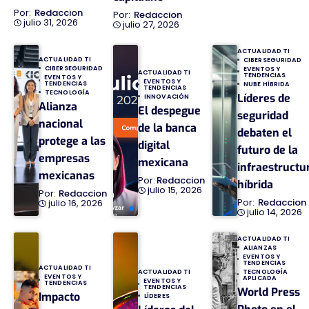
Redaccion
Redaccion
julio 31, 2026
julio 27, 2026
ACTUALIDAD TI
ACTUALIDAD TI
CIBERSEGURIDAD
CIBERSEGURIDAD
EVENTOS Y
ACTUALIDAD TI
TENDENCIAS
EVENTOS Y
EVENTOS Y
TENDENCIAS
NUBE HÍBRIDA
TENDENCIAS
TECNOLOGÍA
Líderes de
INNOVACIÓN
Alianza
El despegue
seguridad
nacional
de la banca
debaten el
protege a las
digital
futuro de la
empresas
mexicana
infraestructu
mexicanas
Redaccion
híbrida
julio 15, 2026
Redaccion
Redaccion
julio 16, 2026
julio 14, 2026
ACTUALIDAD TI
ALIANZAS
EVENTOS Y
TENDENCIAS
ACTUALIDAD TI
TECNOLOGÍA
ACTUALIDAD TI
EVENTOS Y
APLICADA
EVENTOS Y
TENDENCIAS
TENDENCIAS
World Press
Impacto
LÍDERES