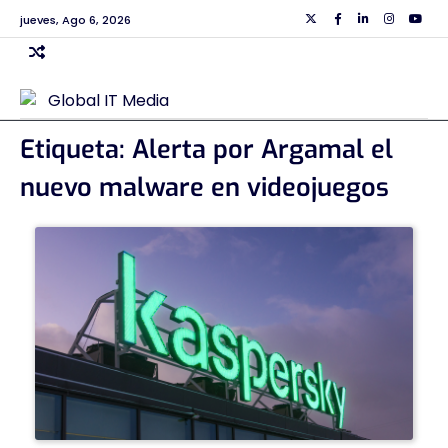
Skip
jueves, Ago 6, 2026
Twiiter
Facebook
Linkedin
Instagra
Yout
to
content
Etiqueta:
Alerta por Argamal el
nuevo malware en videojuegos