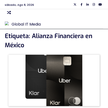
Skip
sábado, Ago 8, 2026
Twiiter
Facebook
Linkedin
Instagra
Yout
to
content
Etiqueta:
Alianza Financiera en
México