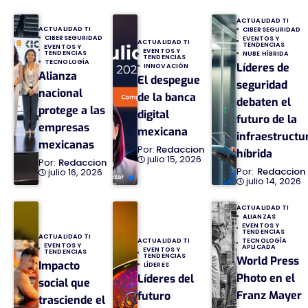
ACTUALIDAD TI
ACTUALIDAD TI
CIBERSEGURIDAD
CIBERSEGURIDAD
EVENTOS Y
ACTUALIDAD TI
TENDENCIAS
EVENTOS Y
EVENTOS Y
TENDENCIAS
NUBE HÍBRIDA
TENDENCIAS
TECNOLOGÍA
Líderes de
INNOVACIÓN
Alianza
El despegue
seguridad
nacional
de la banca
debaten el
protege a las
digital
futuro de la
empresas
mexicana
infraestructu
mexicanas
Redaccion
híbrida
julio 15, 2026
Redaccion
Redaccion
julio 16, 2026
julio 14, 2026
ACTUALIDAD TI
ALIANZAS
EVENTOS Y
TENDENCIAS
ACTUALIDAD TI
TECNOLOGÍA
ACTUALIDAD TI
EVENTOS Y
APLICADA
EVENTOS Y
TENDENCIAS
TENDENCIAS
World Press
Impacto
LÍDERES
Photo en el
Líderes del
social que
Franz Mayer
futuro
trasciende el