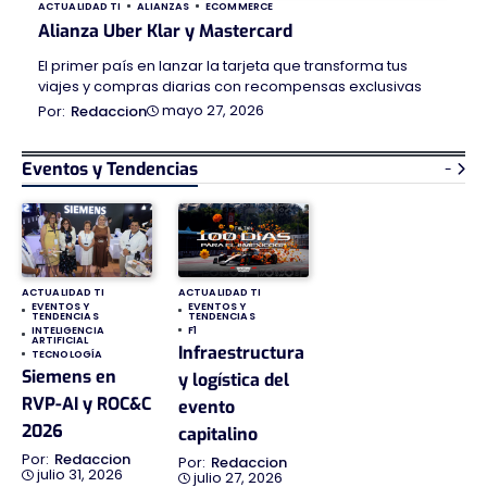
ACTUALIDAD TI
ALIANZAS
ECOMMERCE
Alianza Uber Klar y Mastercard
El primer país en lanzar la tarjeta que transforma tus
viajes y compras diarias con recompensas exclusivas
mayo 27, 2026
Redaccion
Eventos y Tendencias
-
ACTUALIDAD TI
ACTUALIDAD TI
EVENTOS Y
EVENTOS Y
TENDENCIAS
TENDENCIAS
INTELIGENCIA
F1
ARTIFICIAL
Infraestructura
TECNOLOGÍA
Siemens en
y logística del
RVP-AI y ROC&C
evento
2026
capitalino
Redaccion
Redaccion
julio 31, 2026
julio 27, 2026