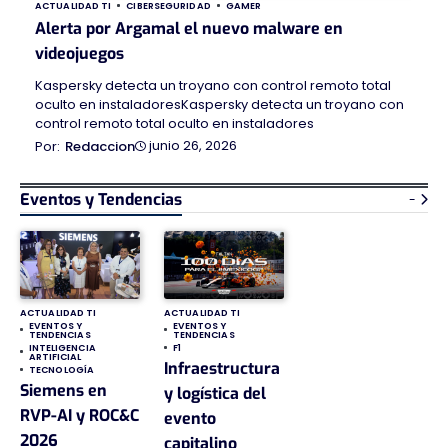
ACTUALIDAD TI
CIBERSEGURIDAD
GAMER
Alerta por Argamal el nuevo malware en
videojuegos
Kaspersky detecta un troyano con control remoto total
oculto en instaladoresKaspersky detecta un troyano con
control remoto total oculto en instaladores
junio 26, 2026
Redaccion
Eventos y Tendencias
-
ACTUALIDAD TI
ACTUALIDAD TI
EVENTOS Y
EVENTOS Y
TENDENCIAS
TENDENCIAS
INTELIGENCIA
F1
ARTIFICIAL
Infraestructura
TECNOLOGÍA
Siemens en
y logística del
RVP-AI y ROC&C
evento
2026
capitalino