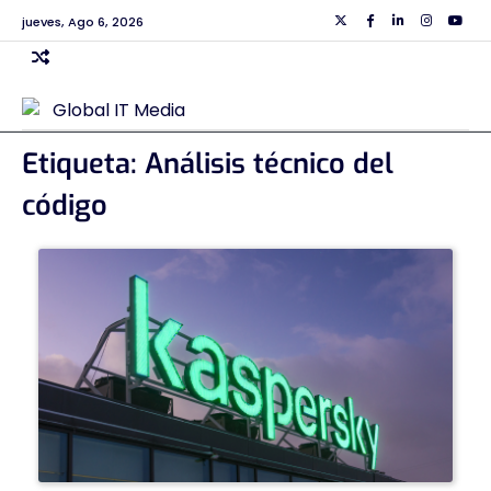
Skip
jueves, Ago 6, 2026
Twiiter
Facebook
Linkedin
Instagra
Yout
to
content
Etiqueta:
Análisis técnico del
código