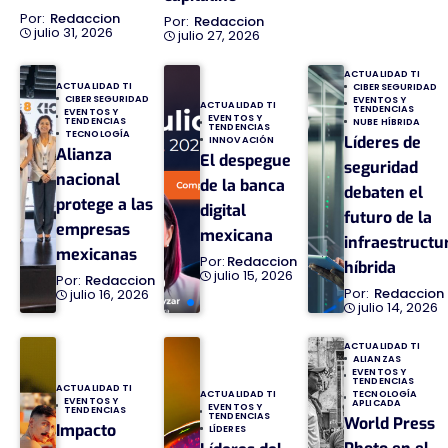
Redaccion
Redaccion
julio 31, 2026
julio 27, 2026
ACTUALIDAD TI
ACTUALIDAD TI
CIBERSEGURIDAD
CIBERSEGURIDAD
EVENTOS Y
ACTUALIDAD TI
TENDENCIAS
EVENTOS Y
EVENTOS Y
TENDENCIAS
NUBE HÍBRIDA
TENDENCIAS
TECNOLOGÍA
Líderes de
INNOVACIÓN
Alianza
El despegue
seguridad
nacional
de la banca
debaten el
protege a las
digital
futuro de la
empresas
mexicana
infraestructu
mexicanas
Redaccion
híbrida
julio 15, 2026
Redaccion
Redaccion
julio 16, 2026
julio 14, 2026
ACTUALIDAD TI
ALIANZAS
EVENTOS Y
TENDENCIAS
ACTUALIDAD TI
TECNOLOGÍA
ACTUALIDAD TI
EVENTOS Y
APLICADA
EVENTOS Y
TENDENCIAS
TENDENCIAS
World Press
Impacto
LÍDERES