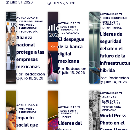
julio 31, 2026
julio 27, 2026
ACTUALIDAD TI
ACTUALIDAD TI
CIBERSEGURIDAD
CIBERSEGURIDAD
EVENTOS Y
ACTUALIDAD TI
TENDENCIAS
EVENTOS Y
EVENTOS Y
TENDENCIAS
NUBE HÍBRIDA
TENDENCIAS
TECNOLOGÍA
Líderes de
INNOVACIÓN
Alianza
El despegue
seguridad
nacional
de la banca
debaten el
protege a las
digital
futuro de la
empresas
mexicana
infraestructu
mexicanas
Redaccion
híbrida
julio 15, 2026
Redaccion
Redaccion
julio 16, 2026
julio 14, 2026
ACTUALIDAD TI
ALIANZAS
EVENTOS Y
TENDENCIAS
ACTUALIDAD TI
TECNOLOGÍA
ACTUALIDAD TI
EVENTOS Y
APLICADA
EVENTOS Y
TENDENCIAS
TENDENCIAS
World Press
Impacto
LÍDERES
Photo en el
Líderes del
social que