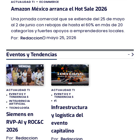
ACTUALIDAD TI
ECOMMERCE
Amazon México arranca el Hot Sale 2026
Una jornada comercial que se extiende del 25 de mayo
al 2 de junio con rebajas de hasta el 60% en más de 20
categorías y fuertes apoyos a emprendedores locales.
mayo 25, 2026
Redaccion
Eventos y Tendencias
-
ACTUALIDAD TI
ACTUALIDAD TI
EVENTOS Y
EVENTOS Y
TENDENCIAS
TENDENCIAS
INTELIGENCIA
F1
ARTIFICIAL
Infraestructura
TECNOLOGÍA
Siemens en
y logística del
RVP-AI y ROC&C
evento
2026
capitalino
Redaccion
Redaccion