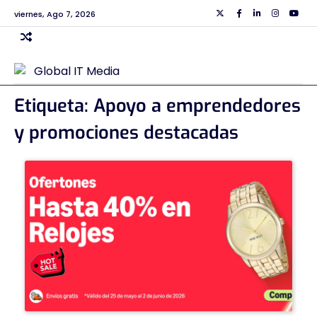
Skip
viernes, Ago 7, 2026
Twiiter
Facebook
Linkedin
Instagra
Yout
to
content
Etiqueta:
Apoyo a emprendedores
y promociones destacadas