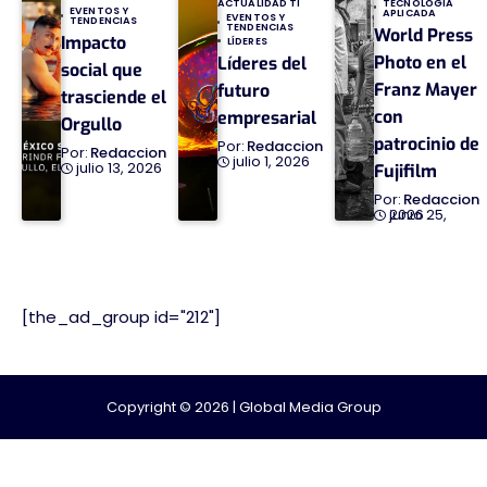
TECNOLOGÍA
ACTUALIDAD TI
EVENTOS Y
APLICADA
EVENTOS Y
TENDENCIAS
TENDENCIAS
World Press
Impacto
LÍDERES
Photo en el
Líderes del
social que
Franz Mayer
futuro
trasciende el
con
empresarial
Orgullo
patrocinio de
Redaccion
Redaccion
julio 1, 2026
julio 13, 2026
Fujifilm
Redaccion
junio 25, 2026
[the_ad_group id="212"]