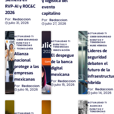
y logística del
RVP-AI y ROC&C
evento
2026
capitalino
Redaccion
Redaccion
julio 31, 2026
julio 27, 2026
ACTUALIDAD TI
ACTUALIDAD TI
CIBERSEGURIDAD
CIBERSEGURIDAD
EVENTOS Y
ACTUALIDAD TI
TENDENCIAS
EVENTOS Y
EVENTOS Y
TENDENCIAS
NUBE HÍBRIDA
TENDENCIAS
TECNOLOGÍA
Líderes de
INNOVACIÓN
Alianza
El despegue
seguridad
nacional
de la banca
debaten el
protege a las
digital
futuro de la
empresas
mexicana
infraestructu
mexicanas
Redaccion
híbrida
julio 15, 2026
Redaccion
Redaccion
julio 16, 2026
julio 14, 2026
ACTUALIDAD TI
ALIANZAS
EVENTOS Y
TENDENCIAS
ACTUALIDAD TI