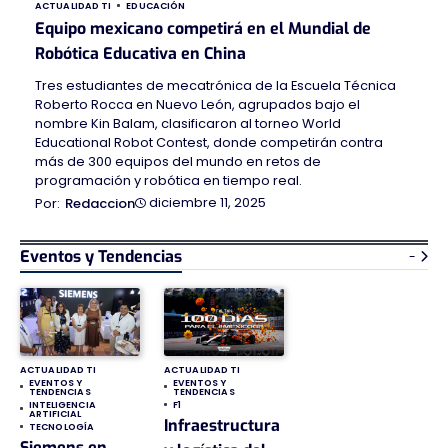
ACTUALIDAD TI
EDUCACIÓN
Equipo mexicano competirá en el Mundial de
Robótica Educativa en China
Tres estudiantes de mecatrónica de la Escuela Técnica
Roberto Rocca en Nuevo León, agrupados bajo el
nombre Kin Balam, clasificaron al torneo World
Educational Robot Contest, donde competirán contra
más de 300 equipos del mundo en retos de
programación y robótica en tiempo real.
diciembre 11, 2025
Redaccion
Eventos y Tendencias
-
ACTUALIDAD TI
ACTUALIDAD TI
EVENTOS Y
EVENTOS Y
TENDENCIAS
TENDENCIAS
INTELIGENCIA
F1
ARTIFICIAL
Infraestructura
TECNOLOGÍA
Siemens en