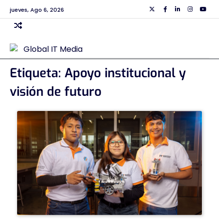
Skip
jueves, Ago 6, 2026
Twiiter
Facebook
Linkedin
Instagra
Yout
to
content
Etiqueta:
Apoyo institucional y
visión de futuro