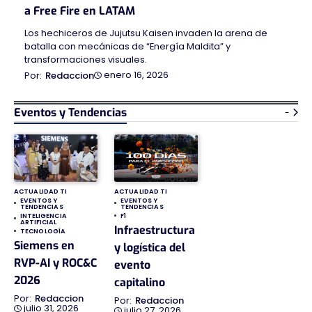
a Free Fire en LATAM
Los hechiceros de Jujutsu Kaisen invaden la arena de
batalla con mecánicas de “Energía Maldita” y
transformaciones visuales.
enero 16, 2026
Redaccion
Eventos y Tendencias
-
ACTUALIDAD TI
ACTUALIDAD TI
EVENTOS Y
EVENTOS Y
TENDENCIAS
TENDENCIAS
INTELIGENCIA
F1
ARTIFICIAL
Infraestructura
TECNOLOGÍA
Siemens en
y logística del
RVP-AI y ROC&C
evento
2026
capitalino
Redaccion
Redaccion
julio 31, 2026
julio 27, 2026