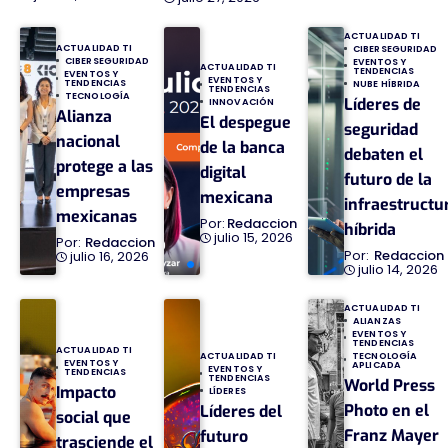
ACTUALIDAD TI
ACTUALIDAD TI
CIBERSEGURIDAD
CIBERSEGURIDAD
EVENTOS Y
ACTUALIDAD TI
TENDENCIAS
EVENTOS Y
EVENTOS Y
TENDENCIAS
NUBE HÍBRIDA
TENDENCIAS
TECNOLOGÍA
Líderes de
INNOVACIÓN
Alianza
El despegue
seguridad
nacional
de la banca
debaten el
protege a las
digital
futuro de la
empresas
mexicana
infraestructu
mexicanas
Redaccion
híbrida
julio 15, 2026
Redaccion
Redaccion
julio 16, 2026
julio 14, 2026
ACTUALIDAD TI
ALIANZAS
EVENTOS Y
TENDENCIAS
ACTUALIDAD TI
TECNOLOGÍA
ACTUALIDAD TI
EVENTOS Y
APLICADA
EVENTOS Y
TENDENCIAS
TENDENCIAS
World Press
Impacto
LÍDERES
Photo en el
Líderes del
social que
Franz Mayer
futuro
trasciende el