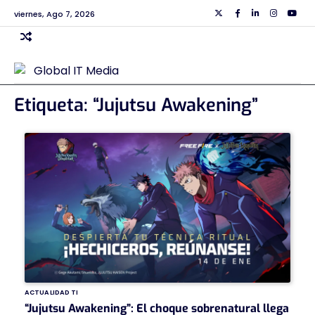
Skip
viernes, Ago 7, 2026
Twiiter
Facebook
Linkedin
Instagra
Yout
to
content
Etiqueta:
“Jujutsu Awakening”
ACTUALIDAD TI
“Jujutsu Awakening”: El choque sobrenatural llega