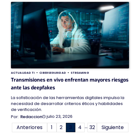
ACTUALIDAD TI
CIBERSEGURIDAD
STREAMING
Transmisiones en vivo enfrentan mayores riesgos
ante las deepfakes
La sofisticación de las herramientas digitales impulsa la
necesidad de desarrollar criterios éticos y habilidades
de verificación.
julio 23, 2026
Redaccion
…
Paginación
Anteriores
1
2
3
4
32
Siguiente
de