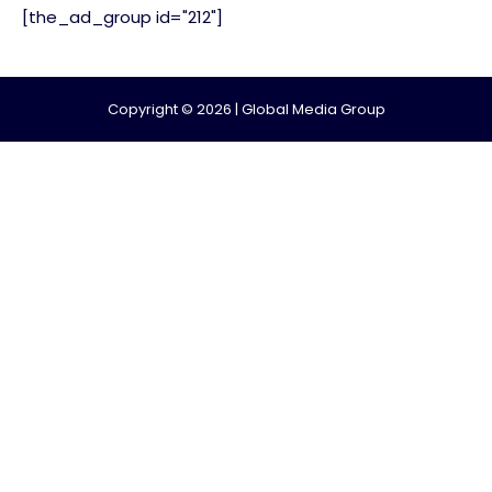
[the_ad_group id="212"]