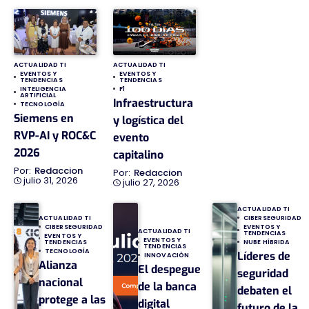
ACTUALIDAD TI
ACTUALIDAD TI
EVENTOS Y
EVENTOS Y
TENDENCIAS
TENDENCIAS
INTELIGENCIA
F1
ARTIFICIAL
Infraestructura
TECNOLOGÍA
Siemens en
y logística del
RVP-AI y ROC&C
evento
2026
capitalino
Redaccion
Redaccion
julio 31, 2026
julio 27, 2026
ACTUALIDAD TI
ACTUALIDAD TI
CIBERSEGURIDAD
CIBERSEGURIDAD
EVENTOS Y
ACTUALIDAD TI
TENDENCIAS
EVENTOS Y
EVENTOS Y
TENDENCIAS
NUBE HÍBRIDA
TENDENCIAS
TECNOLOGÍA
Líderes de
INNOVACIÓN
Alianza
El despegue
seguridad
nacional
de la banca
debaten el
protege a las
digital
futuro de la