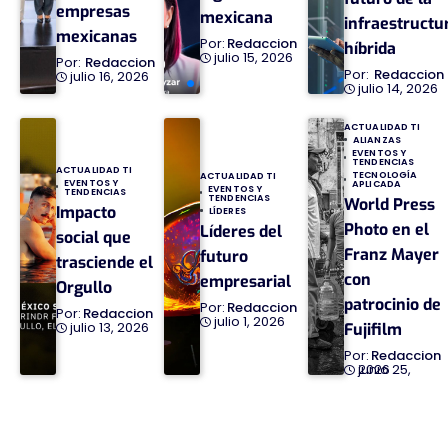
empresas
mexicana
infraestructu
mexicanas
Redaccion
híbrida
julio 15, 2026
Redaccion
Redaccion
julio 16, 2026
julio 14, 2026
ACTUALIDAD TI
ALIANZAS
EVENTOS Y
TENDENCIAS
ACTUALIDAD TI
TECNOLOGÍA
ACTUALIDAD TI
EVENTOS Y
APLICADA
EVENTOS Y
TENDENCIAS
TENDENCIAS
World Press
Impacto
LÍDERES
Photo en el
Líderes del
social que
Franz Mayer
futuro
trasciende el
con
empresarial
Orgullo
patrocinio de
Redaccion
Redaccion
julio 1, 2026
julio 13, 2026
Fujifilm
Redaccion
junio 25, 2026