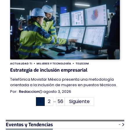
ACTUALIDAD TI
MUJERES Y TECNOLOGÍA
TELECOM
Estrategia de inclusión empresarial
Telefónica Movistar México presenta una metodología
orientada a la inclusión de mujeres en puestos técnicos.
agosto 3, 2026
Redaccion
…
Paginación
1
2
56
Siguiente
de
entradas
Eventos y Tendencias
-