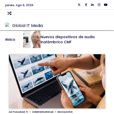
Skip
jueves, Ago 6, 2026
Twiiter
Facebook
Linkedin
Instagra
Yout
to
content
Nuevos dispositivos de audio
inalámbrico CMF
ACTUALIDAD TI
CIBERSEGURIDAD
EDUCACIÓN