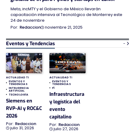
Meta, incMTY y el Gobierno de México llevarán
capacitación intensiva al Tecnológico de Monterrey este
24 de noviembre
noviembre 21, 2025
Redaccion
Eventos y Tendencias
-
ACTUALIDAD TI
ACTUALIDAD TI
EVENTOS Y
EVENTOS Y
TENDENCIAS
TENDENCIAS
INTELIGENCIA
F1
ARTIFICIAL
Infraestructura
TECNOLOGÍA
Siemens en
y logística del
RVP-AI y ROC&C
evento
2026
capitalino
Redaccion
Redaccion
julio 31, 2026
julio 27, 2026