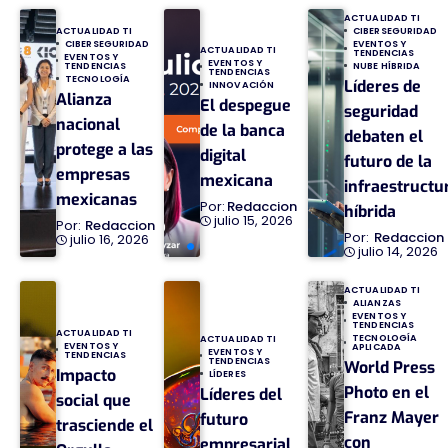
ACTUALIDAD TI
ACTUALIDAD TI
CIBERSEGURIDAD
CIBERSEGURIDAD
EVENTOS Y
ACTUALIDAD TI
TENDENCIAS
EVENTOS Y
EVENTOS Y
TENDENCIAS
NUBE HÍBRIDA
TENDENCIAS
TECNOLOGÍA
Líderes de
INNOVACIÓN
Alianza
El despegue
seguridad
nacional
de la banca
debaten el
protege a las
digital
futuro de la
empresas
mexicana
infraestructu
mexicanas
Redaccion
híbrida
julio 15, 2026
Redaccion
Redaccion
julio 16, 2026
julio 14, 2026
ACTUALIDAD TI
ALIANZAS
EVENTOS Y
TENDENCIAS
ACTUALIDAD TI
TECNOLOGÍA
ACTUALIDAD TI
EVENTOS Y
APLICADA
EVENTOS Y
TENDENCIAS
TENDENCIAS
World Press
Impacto
LÍDERES
Photo en el
Líderes del
social que
Franz Mayer
futuro
trasciende el
con
empresarial