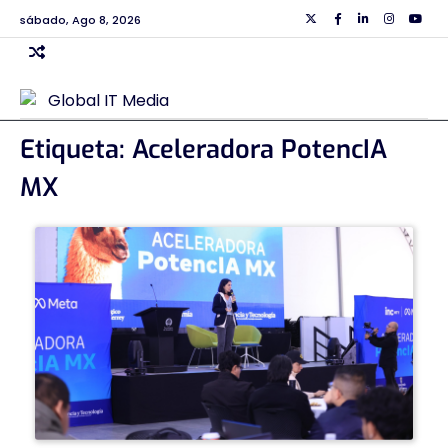
Skip
sábado, Ago 8, 2026
Twiiter
Facebook
Linkedin
Instagra
Yout
to
content
Etiqueta:
Aceleradora PotencIA
MX