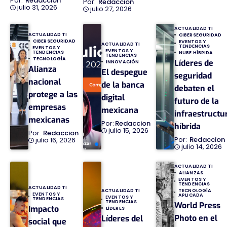
Redaccion
Redaccion
julio 31, 2026
julio 27, 2026
ACTUALIDAD TI
ACTUALIDAD TI
CIBERSEGURIDAD
CIBERSEGURIDAD
EVENTOS Y
ACTUALIDAD TI
TENDENCIAS
EVENTOS Y
EVENTOS Y
TENDENCIAS
NUBE HÍBRIDA
TENDENCIAS
TECNOLOGÍA
Líderes de
INNOVACIÓN
Alianza
El despegue
seguridad
nacional
de la banca
debaten el
protege a las
digital
futuro de la
empresas
mexicana
infraestructu
mexicanas
Redaccion
híbrida
julio 15, 2026
Redaccion
Redaccion
julio 16, 2026
julio 14, 2026
ACTUALIDAD TI
ALIANZAS
EVENTOS Y
TENDENCIAS
ACTUALIDAD TI
TECNOLOGÍA
ACTUALIDAD TI
EVENTOS Y
APLICADA
EVENTOS Y
TENDENCIAS
TENDENCIAS
World Press
Impacto
LÍDERES
Photo en el
Líderes del
social que