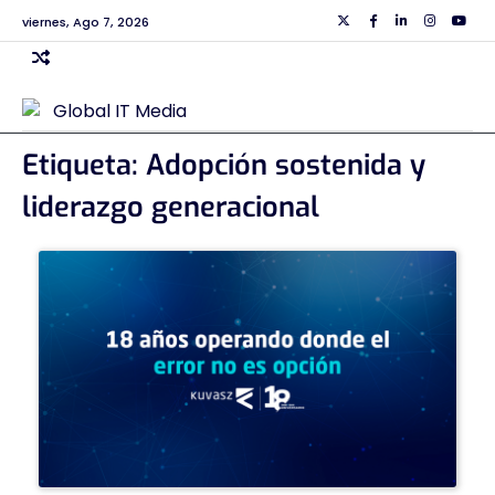
Skip
viernes, Ago 7, 2026
Twiiter
Facebook
Linkedin
Instagra
Yout
to
content
Etiqueta:
Adopción sostenida y
liderazgo generacional