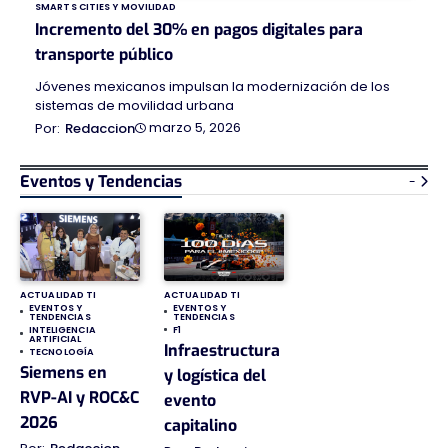
SMARTS CITIES Y MOVILIDAD
Incremento del 30% en pagos digitales para
transporte público
Jóvenes mexicanos impulsan la modernización de los
sistemas de movilidad urbana
marzo 5, 2026
Redaccion
Eventos y Tendencias
-
ACTUALIDAD TI
ACTUALIDAD TI
EVENTOS Y
EVENTOS Y
TENDENCIAS
TENDENCIAS
INTELIGENCIA
F1
ARTIFICIAL
Infraestructura
TECNOLOGÍA
Siemens en
y logística del
RVP-AI y ROC&C
evento
2026
capitalino