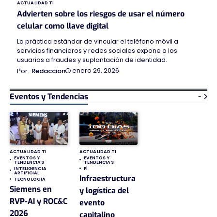
ACTUALIDAD TI
Advierten sobre los riesgos de usar el número
celular como llave digital
La práctica estándar de vincular el teléfono móvil a
servicios financieros y redes sociales expone a los
usuarios a fraudes y suplantación de identidad.
enero 29, 2026
Redaccion
Eventos y Tendencias
-
ACTUALIDAD TI
ACTUALIDAD TI
EVENTOS Y
EVENTOS Y
TENDENCIAS
TENDENCIAS
INTELIGENCIA
F1
ARTIFICIAL
Infraestructura
TECNOLOGÍA
Siemens en
y logística del
RVP-AI y ROC&C
evento
2026
capitalino