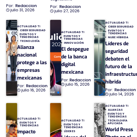
Redaccion
Redaccion
julio 31, 2026
julio 27, 2026
ACTUALIDAD TI
ACTUALIDAD TI
CIBERSEGURIDAD
CIBERSEGURIDAD
EVENTOS Y
ACTUALIDAD TI
TENDENCIAS
EVENTOS Y
EVENTOS Y
TENDENCIAS
NUBE HÍBRIDA
TENDENCIAS
TECNOLOGÍA
Líderes de
INNOVACIÓN
Alianza
El despegue
seguridad
nacional
de la banca
debaten el
protege a las
digital
futuro de la
empresas
mexicana
infraestructu
mexicanas
Redaccion
híbrida
julio 15, 2026
Redaccion
Redaccion
julio 16, 2026
julio 14, 2026
ACTUALIDAD TI
ALIANZAS
EVENTOS Y
TENDENCIAS
ACTUALIDAD TI
TECNOLOGÍA
ACTUALIDAD TI
EVENTOS Y
APLICADA
EVENTOS Y
TENDENCIAS
TENDENCIAS
World Press
Impacto
LÍDERES