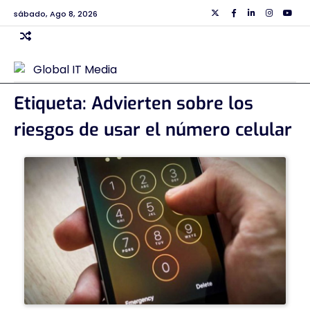
Skip
sábado, Ago 8, 2026
Twiiter
Facebook
Linkedin
Instagra
Yout
to
content
Etiqueta:
Advierten sobre los
riesgos de usar el número celular