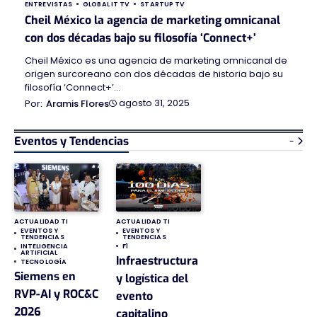
ENTREVISTAS
GLOBAL IT TV
STARTUP TV
Cheil México la agencia de marketing omnicanal
con dos décadas bajo su filosofía ‘Connect+’
Cheil México es una agencia de marketing omnicanal de
origen surcoreano con dos décadas de historia bajo su
filosofía ‘Connect+’…
agosto 31, 2025
Aramis Flores
Eventos y Tendencias
-
ACTUALIDAD TI
ACTUALIDAD TI
EVENTOS Y
EVENTOS Y
TENDENCIAS
TENDENCIAS
INTELIGENCIA
F1
ARTIFICIAL
Infraestructura
TECNOLOGÍA
Siemens en
y logística del
RVP-AI y ROC&C
evento
2026
capitalino