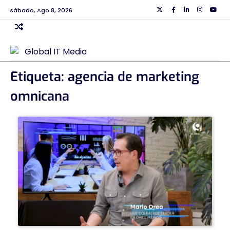
Skip
sábado, Ago 8, 2026
Twiiter
Facebook
Linkedin
Instagra
Yout
to
content
Etiqueta:
agencia de marketing
omnicana