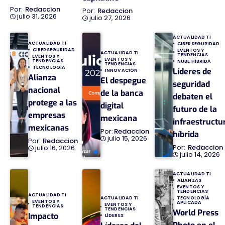
Redaccion
Redaccion
julio 31, 2026
julio 27, 2026
ACTUALIDAD TI
ACTUALIDAD TI
CIBERSEGURIDAD
CIBERSEGURIDAD
EVENTOS Y
ACTUALIDAD TI
TENDENCIAS
EVENTOS Y
EVENTOS Y
TENDENCIAS
NUBE HÍBRIDA
TENDENCIAS
TECNOLOGÍA
Líderes de
INNOVACIÓN
Alianza
El despegue
seguridad
nacional
de la banca
debaten el
protege a las
digital
futuro de la
empresas
mexicana
infraestructu
mexicanas
Redaccion
híbrida
julio 15, 2026
Redaccion
Redaccion
julio 16, 2026
julio 14, 2026
ACTUALIDAD TI
ALIANZAS
EVENTOS Y
TENDENCIAS
ACTUALIDAD TI
TECNOLOGÍA
ACTUALIDAD TI
EVENTOS Y
APLICADA
EVENTOS Y
TENDENCIAS
TENDENCIAS
World Press
Impacto
LÍDERES