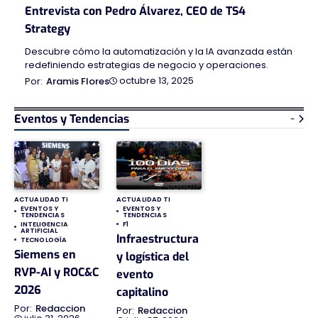
Entrevista con Pedro Álvarez, CEO de TS4
Strategy
Descubre cómo la automatización y la IA avanzada están
redefiniendo estrategias de negocio y operaciones.
octubre 13, 2025
Aramis Flores
Eventos y Tendencias
-
ACTUALIDAD TI
ACTUALIDAD TI
EVENTOS Y
EVENTOS Y
TENDENCIAS
TENDENCIAS
INTELIGENCIA
F1
ARTIFICIAL
Infraestructura
TECNOLOGÍA
Siemens en
y logística del
RVP-AI y ROC&C
evento
2026
capitalino
Redaccion
Redaccion