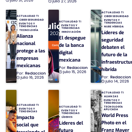
julio 31, 2026
julio 27, 2026
ACTUALIDAD TI
ACTUALIDAD TI
CIBERSEGURIDAD
CIBERSEGURIDAD
EVENTOS Y
ACTUALIDAD TI
TENDENCIAS
EVENTOS Y
EVENTOS Y
TENDENCIAS
NUBE HÍBRIDA
TENDENCIAS
TECNOLOGÍA
Líderes de
INNOVACIÓN
Alianza
El despegue
seguridad
nacional
de la banca
debaten el
protege a las
digital
futuro de la
empresas
mexicana
infraestructu
mexicanas
Redaccion
híbrida
julio 15, 2026
Redaccion
Redaccion
julio 16, 2026
julio 14, 2026
ACTUALIDAD TI
ALIANZAS
EVENTOS Y
TENDENCIAS
ACTUALIDAD TI
TECNOLOGÍA
ACTUALIDAD TI
EVENTOS Y
APLICADA
EVENTOS Y
TENDENCIAS
TENDENCIAS
World Press
Impacto
LÍDERES
Photo en el
Líderes del
social que
Franz Mayer
futuro