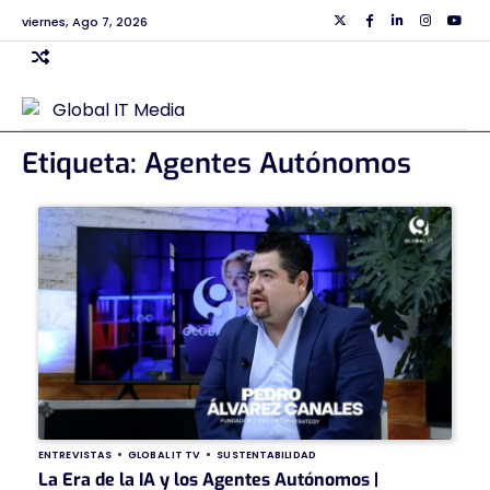
Skip
viernes, Ago 7, 2026
Twiiter
Facebook
Linkedin
Instagra
Yout
to
content
Etiqueta:
Agentes Autónomos
ENTREVISTAS
GLOBAL IT TV
SUSTENTABILIDAD
La Era de la IA y los Agentes Autónomos |