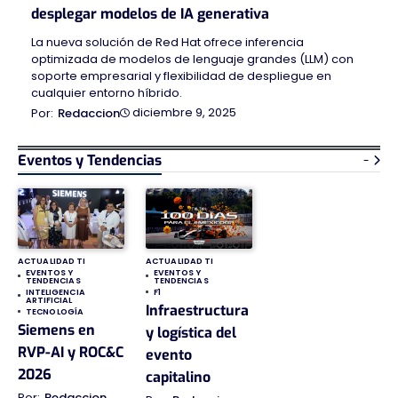
desplegar modelos de IA generativa
La nueva solución de Red Hat ofrece inferencia
optimizada de modelos de lenguaje grandes (LLM) con
soporte empresarial y flexibilidad de despliegue en
cualquier entorno híbrido.
diciembre 9, 2025
Redaccion
Eventos y Tendencias
-
ACTUALIDAD TI
ACTUALIDAD TI
EVENTOS Y
EVENTOS Y
TENDENCIAS
TENDENCIAS
INTELIGENCIA
F1
ARTIFICIAL
Infraestructura
TECNOLOGÍA
Siemens en
y logística del
RVP-AI y ROC&C
evento
2026
capitalino
Redaccion