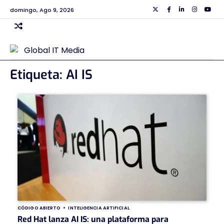
Skip
domingo, Ago 9, 2026
Twiiter
Facebook
Linkedin
Instagra
Yout
to
content
Etiqueta:
AI IS
CÓDIGO ABIERTO
INTELIGENCIA ARTIFICIAL
Red Hat lanza AI IS: una plataforma para