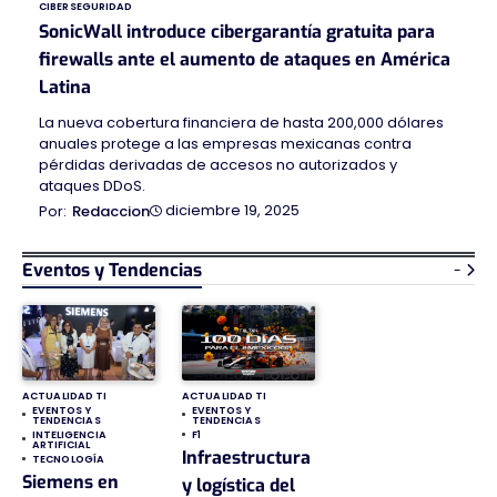
CIBERSEGURIDAD
SonicWall introduce cibergarantía gratuita para
firewalls ante el aumento de ataques en América
Latina
La nueva cobertura financiera de hasta 200,000 dólares
anuales protege a las empresas mexicanas contra
pérdidas derivadas de accesos no autorizados y
ataques DDoS.
diciembre 19, 2025
Redaccion
Eventos y Tendencias
-
ACTUALIDAD TI
ACTUALIDAD TI
EVENTOS Y
EVENTOS Y
TENDENCIAS
TENDENCIAS
INTELIGENCIA
F1
ARTIFICIAL
Infraestructura
TECNOLOGÍA
Siemens en
y logística del