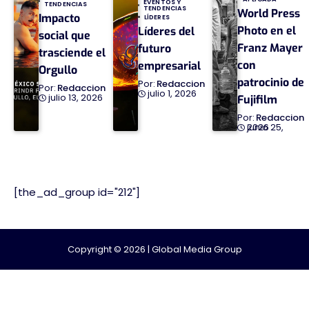
EVENTOS Y
TENDENCIAS
TENDENCIAS
World Press
Impacto
LÍDERES
Photo en el
Líderes del
social que
Franz Mayer
futuro
trasciende el
con
empresarial
Orgullo
patrocinio de
Redaccion
Redaccion
julio 1, 2026
julio 13, 2026
Fujifilm
Redaccion
junio 25, 2026
[the_ad_group id="212"]