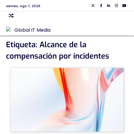
Skip
viernes, Ago 7, 2026
Twiiter
Facebook
Linkedin
Instagra
Yout
to
content
Etiqueta:
Alcance de la
compensación por incidentes