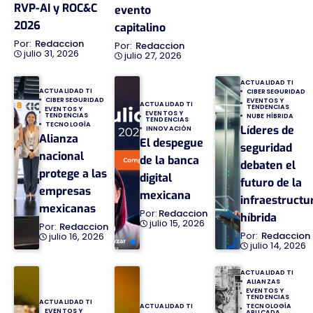
RVP-AI y ROC&C
evento
2026
capitalino
Redaccion
Redaccion
julio 31, 2026
julio 27, 2026
ACTUALIDAD TI
ACTUALIDAD TI
CIBERSEGURIDAD
CIBERSEGURIDAD
EVENTOS Y
ACTUALIDAD TI
TENDENCIAS
EVENTOS Y
EVENTOS Y
TENDENCIAS
NUBE HÍBRIDA
TENDENCIAS
TECNOLOGÍA
Líderes de
INNOVACIÓN
Alianza
El despegue
seguridad
nacional
de la banca
debaten el
protege a las
digital
futuro de la
empresas
mexicana
infraestructu
mexicanas
Redaccion
híbrida
julio 15, 2026
Redaccion
Redaccion
julio 16, 2026
julio 14, 2026
ACTUALIDAD TI
ALIANZAS
EVENTOS Y
TENDENCIAS
ACTUALIDAD TI
TECNOLOGÍA
ACTUALIDAD TI
EVENTOS Y
APLICADA