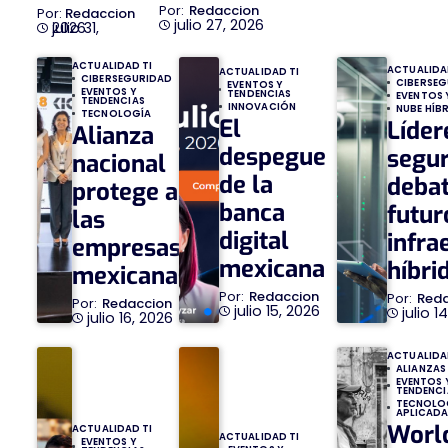
Redaccion
Redaccion
julio 27, 2026
julio 31, 2026
ACTUALIDAD TI
ACTUALIDA
ACTUALIDAD TI
CIBERSEGURIDAD
CIBERSE
EVENTOS Y
EVENTOS Y
TENDENCIAS
EVENTOS 
TENDENCIAS
INNOVACIÓN
NUBE HÍB
TECNOLOGÍA
El
Líder
Alianza
despegue
segu
nacional
de la
debat
protege a
banca
futur
las
digital
infra
empresas
mexicana
híbri
mexicanas
Redaccion
Red
Redaccion
julio 15, 2026
julio 1
julio 16, 2026
ACTUALIDA
ALIANZAS
EVENTOS 
TENDENCI
TECNOLO
APLICAD
Worl
ACTUALIDAD TI
ACTUALIDAD TI
EVENTOS Y