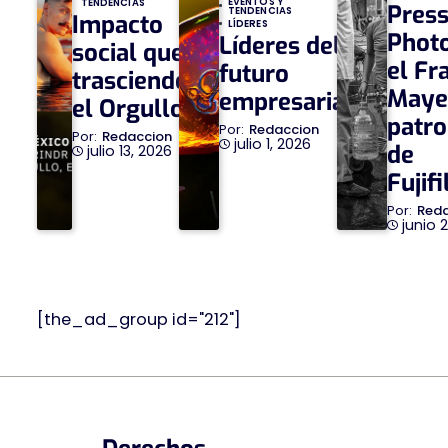
EVENTOS Y
TENDENCIAS
Pres
TENDENCIAS
Impacto
LÍDERES
Phot
Líderes del
social que
el Fr
futuro
trasciende
Maye
empresarial
el Orgullo
patro
Redaccion
Redaccion
julio 1, 2026
de
julio 13, 2026
Fujif
Red
junio 
[the_ad_group id="212"]