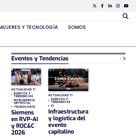
Twiiter
Facebook
Linkedin
Instagr
Yout
MUJERES Y TECNOLOGÍA
SOMOS
Eventos y Tendencias
-
ACTUALIDAD TI
EVENTOS Y
ACTUALIDAD TI
TENDENCIAS
EVENTOS Y
INTELIGENCIA
TENDENCIAS
ARTIFICIAL
F1
TECNOLOGÍA
Infraestructura
Siemens
y logística del
en RVP-AI
evento
y ROC&C
capitalino
2026