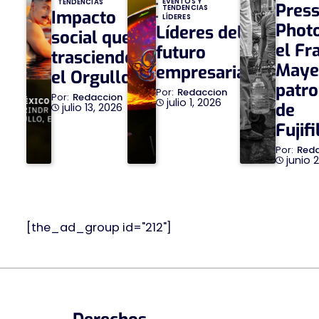
EVENTOS Y
TENDENCIAS
Pres
TENDENCIAS
Impacto
LÍDERES
Phot
Líderes del
social que
el Fr
futuro
trasciende
Maye
empresarial
el Orgullo
patro
Redaccion
Redaccion
julio 1, 2026
de
julio 13, 2026
Fujif
Red
junio 
[the_ad_group id="212"]