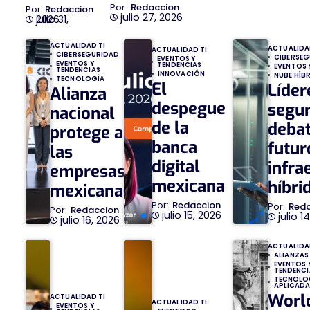
Redaccion
Redaccion
julio 27, 2026
julio 31, 2026
ACTUALIDAD TI
ACTUALIDA
ACTUALIDAD TI
CIBERSEGURIDAD
CIBERSE
EVENTOS Y
EVENTOS Y
TENDENCIAS
EVENTOS 
TENDENCIAS
INNOVACIÓN
NUBE HÍB
TECNOLOGÍA
El
Líder
Alianza
despegue
segu
nacional
de la
debat
protege a
banca
futur
las
digital
infra
empresas
mexicana
híbri
mexicanas
Redaccion
Red
Redaccion
julio 15, 2026
julio 1
julio 16, 2026
ACTUALIDA
ALIANZAS
EVENTOS 
TENDENCI
TECNOLO
APLICAD
Worl
ACTUALIDAD TI
ACTUALIDAD TI
EVENTOS Y