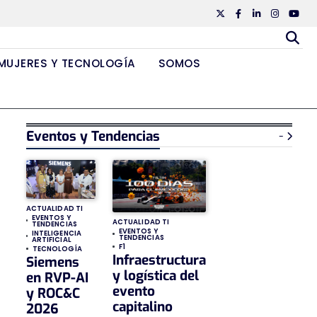
Twiiter
Facebook
Linkedin
Instagr
Yout
MUJERES Y TECNOLOGÍA
SOMOS
Eventos y Tendencias
-
ACTUALIDAD TI
EVENTOS Y
ACTUALIDAD TI
TENDENCIAS
EVENTOS Y
INTELIGENCIA
TENDENCIAS
ARTIFICIAL
F1
TECNOLOGÍA
Infraestructura
Siemens
y logística del
en RVP-AI
evento
y ROC&C
capitalino
2026