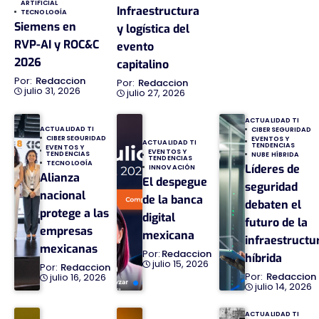
ARTIFICIAL
Infraestructura
TECNOLOGÍA
Siemens en
y logística del
RVP-AI y ROC&C
evento
2026
capitalino
Redaccion
Redaccion
julio 31, 2026
julio 27, 2026
ACTUALIDAD TI
ACTUALIDAD TI
CIBERSEGURIDAD
CIBERSEGURIDAD
EVENTOS Y
ACTUALIDAD TI
TENDENCIAS
EVENTOS Y
EVENTOS Y
TENDENCIAS
NUBE HÍBRIDA
TENDENCIAS
TECNOLOGÍA
Líderes de
INNOVACIÓN
Alianza
El despegue
seguridad
nacional
de la banca
debaten el
protege a las
digital
futuro de la
empresas
mexicana
infraestructu
mexicanas
Redaccion
híbrida
julio 15, 2026
Redaccion
Redaccion
julio 16, 2026
julio 14, 2026
ACTUALIDAD TI