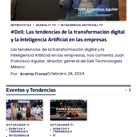
ENTREVISTAS
GLOBAL IT TV
INTELIGENCIA ARTIFICIAL TV
#Dell: Las tendencias de la transformación digital
y la Inteligencia Artificial en las empresas
Las tendencias de la transformación digital y la
Inteligencia Artificial en las empresas, nos comenta Juan
Francisco Aguilar, director general de Dell Technologies
México.
febrero 28, 2024
Aramis Flores
Eventos y Tendencias
-
ACTUALIDAD TI
ACTUALIDAD TI
EVENTOS Y
EVENTOS Y
TENDENCIAS
TENDENCIAS
INTELIGENCIA
F1