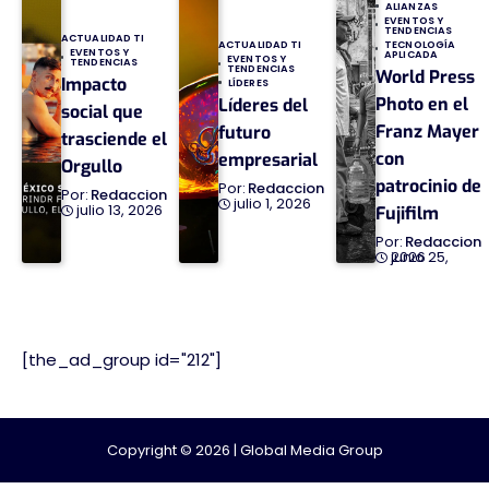
ALIANZAS
EVENTOS Y
TENDENCIAS
ACTUALIDAD TI
TECNOLOGÍA
ACTUALIDAD TI
EVENTOS Y
APLICADA
EVENTOS Y
TENDENCIAS
TENDENCIAS
World Press
Impacto
LÍDERES
Photo en el
Líderes del
social que
Franz Mayer
futuro
trasciende el
con
empresarial
Orgullo
patrocinio de
Redaccion
Redaccion
julio 1, 2026
julio 13, 2026
Fujifilm
Redaccion
junio 25, 2026
[the_ad_group id="212"]