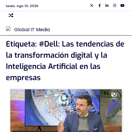
Skip
lunes, Ago 10, 2026
Twiiter
Facebook
Linkedin
Instagra
Yout
to
content
Etiqueta:
#Dell: Las tendencias de
la transformación digital y la
Inteligencia Artificial en las
empresas