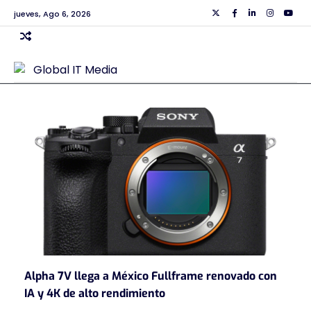
Skip
jueves, Ago 6, 2026
Twiiter
Facebook
Linkedin
Instagra
Yout
to
content
Alpha 7V llega a México Fullframe renovado con
IA y 4K de alto rendimiento