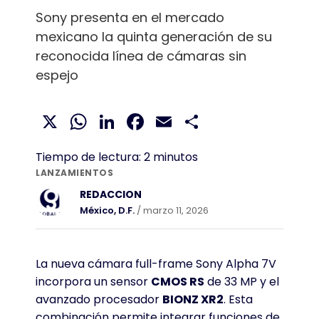
Sony presenta en el mercado
mexicano la quinta generación de su
reconocida línea de cámaras sin
espejo
X
WhatsApp
LinkedIn
Facebook
Email
Compartir
Tiempo de lectura:
2
minutos
LANZAMIENTOS
REDACCION
México, D.F.
/ marzo 11, 2026
La nueva cámara full-frame Sony Alpha 7V
incorpora un sensor
CMOS RS
de 33 MP y el
avanzado procesador
BIONZ XR2
. Esta
combinación permite integrar funciones de