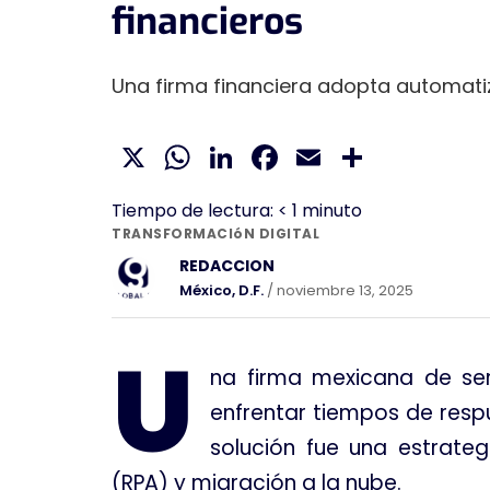
financieros
Una firma financiera adopta automatiza
X
WhatsApp
LinkedIn
Facebook
Email
Compar
Tiempo de lectura:
< 1
minuto
TRANSFORMACIóN DIGITAL
REDACCION
México, D.F.
/ noviembre 13, 2025
U
na firma mexicana de ser
enfrentar tiempos de resp
solución fue una estrate
(RPA) y migración a la nube.