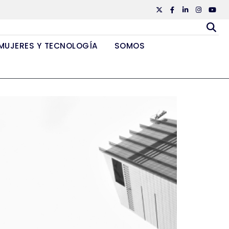
Twiiter
Facebook
Linkedin
Instagr
Yout
MUJERES Y TECNOLOGÍA
SOMOS