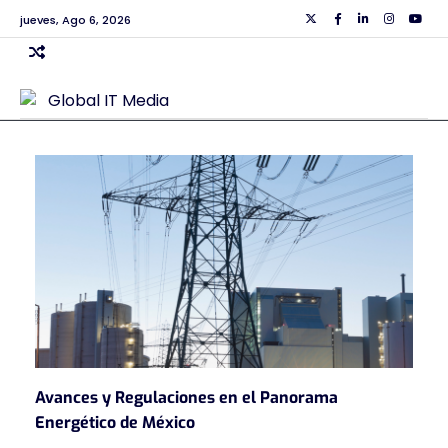
Skip
jueves, Ago 6, 2026
Twiiter
Facebook
Linkedin
Instagra
Yout
to
content
Avances y Regulaciones en el Panorama
Energético de México