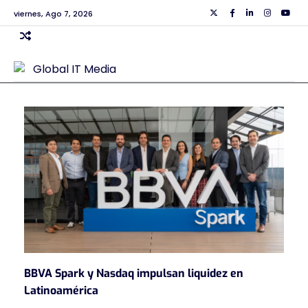
Skip
viernes, Ago 7, 2026
Twiiter
Facebook
Linkedin
Instagra
Yout
to
content
BBVA Spark y Nasdaq impulsan liquidez en
Latinoamérica