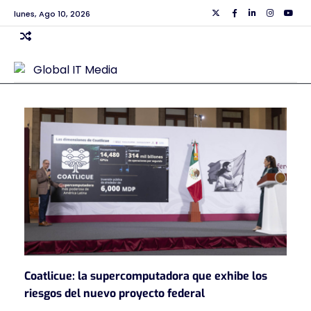
Skip
lunes, Ago 10, 2026
Twiiter
Facebook
Linkedin
Instagra
Yout
to
content
Coatlicue: la supercomputadora que exhibe los
riesgos del nuevo proyecto federal