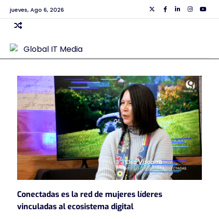
Skip
jueves, Ago 6, 2026
Twiiter
Facebook
Linkedin
Instagra
Yout
to
content
Conectadas es la red de mujeres líderes
vinculadas al ecosistema digital