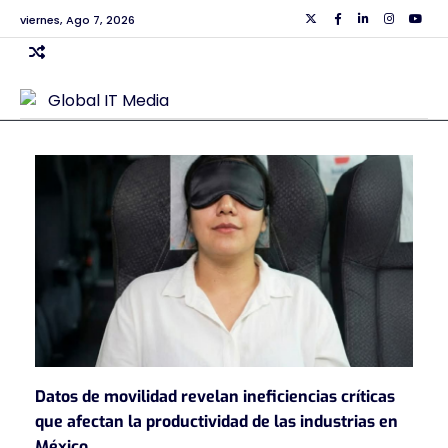
Skip
viernes, Ago 7, 2026
Twiiter
Facebook
Linkedin
Instagra
Yout
to
content
Datos de movilidad revelan ineficiencias críticas
que afectan la productividad de las industrias en
México