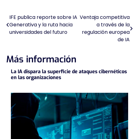
IFE publica reporte sobre IA
Ventaja competitiva
Navegación
Generativa y la ruta hacia
a través de la
de
universidades del futuro
regulación europea
de IA
entradas
Más información
La IA dispara la superficie de ataques cibernéticos
en las organizaciones