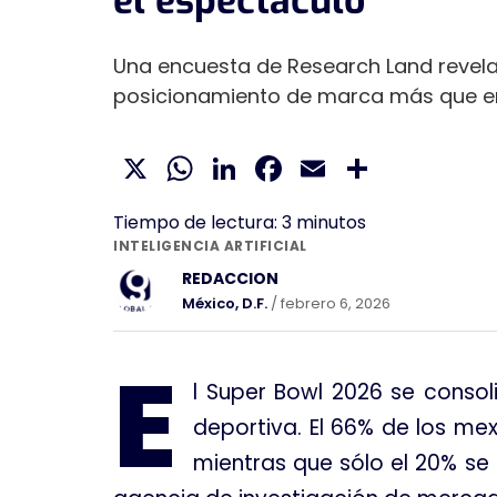
el espectáculo
Una encuesta de Research Land revela
posicionamiento de marca más que en 
X
WhatsApp
LinkedIn
Facebook
Email
Compar
Tiempo de lectura:
3
minutos
INTELIGENCIA ARTIFICIAL
REDACCION
México, D.F.
/ febrero 6, 2026
E
l Super Bowl 2026 se conso
deportiva. El 66% de los me
mientras que sólo el 20% se 