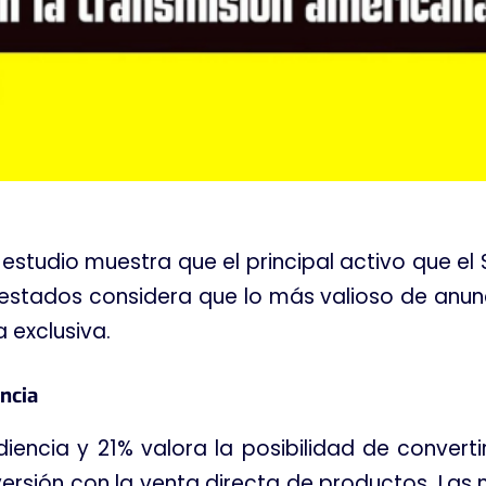
estudio muestra que el principal activo que el
uestados considera que lo más valioso de anunc
 exclusiva
.
ncia
diencia y 21% valora la posibilidad de convert
nversión con la venta directa de productos
. Las