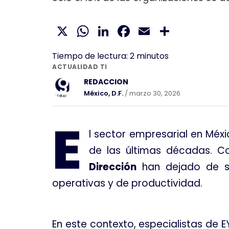
X
WhatsApp
LinkedIn
Facebook
Email
Compar
Tiempo de lectura:
2
minutos
ACTUALIDAD TI
REDACCION
México, D.F.
/ marzo 30, 2026
E
l sector empresarial en Méx
de las últimas décadas
. C
Dirección
han dejado de ser
operativas y de productividad
.
En este contexto, especialistas de E