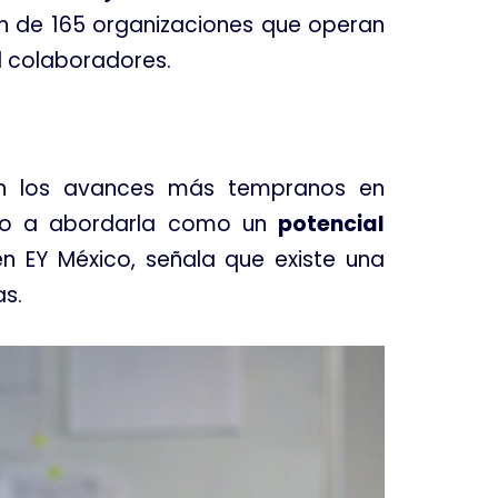
ión de 165 organizaciones que operan
l colaboradores
.
an los avances más tempranos en
ado a abordarla como un
potencial
 en EY México, señala que existe una
as
.