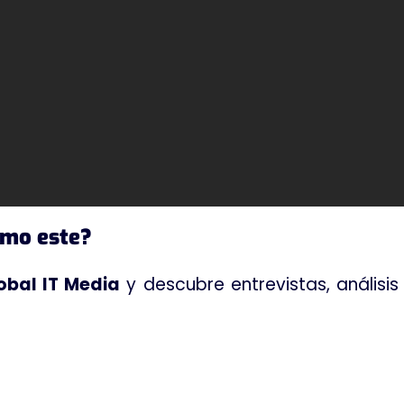
omo este?
obal IT Media
y descubre entrevistas, análisi