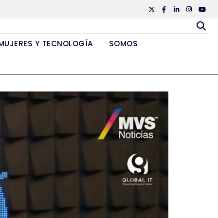
Twiiter
Facebook
Linkedin
Instagr
Yout
MUJERES Y TECNOLOGÍA
SOMOS