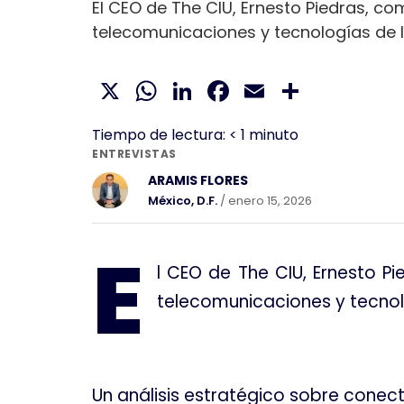
El CEO de The CIU, Ernesto Piedras, co
telecomunicaciones y tecnologías de l
X
WhatsApp
LinkedIn
Facebook
Email
Compar
Tiempo de lectura:
< 1
minuto
ENTREVISTAS
ARAMIS FLORES
México, D.F.
/ enero 15, 2026
E
l CEO de The CIU, Ernesto P
telecomunicaciones y tecnol
Un análisis estratégico sobre conecti