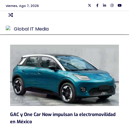
Skip
viernes, Ago 7, 2026
Twiiter
Facebook
Linkedin
Instagra
Yout
to
content
GAC y One Car Now impulsan la electromovilidad
en México