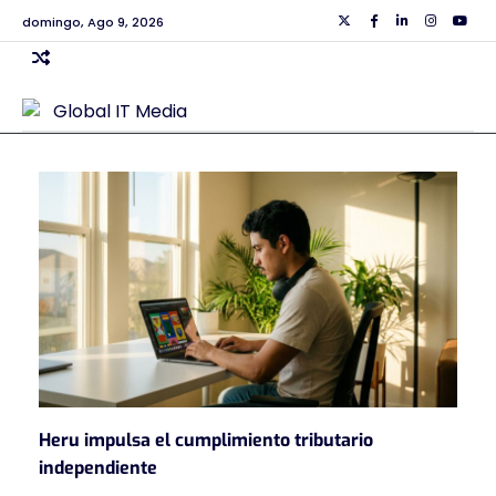
Skip
domingo, Ago 9, 2026
Twiiter
Facebook
Linkedin
Instagra
Yout
to
content
Heru impulsa el cumplimiento tributario
independiente