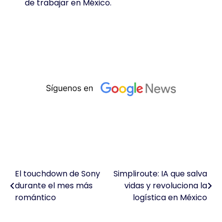
de trabajar en México.
El touchdown de Sony
Simpliroute: IA que salva
Navegación
durante el mes más
vidas y revoluciona la
de
romántico
logística en México
entradas