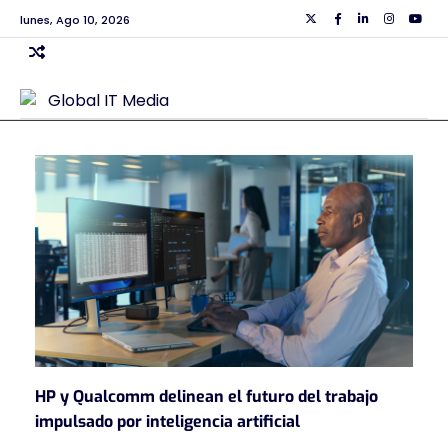
Skip
lunes, Ago 10, 2026
Twiiter
Facebook
Linkedin
Instagra
Yout
to
content
HP y Qualcomm delinean el futuro del trabajo
impulsado por inteligencia artificial