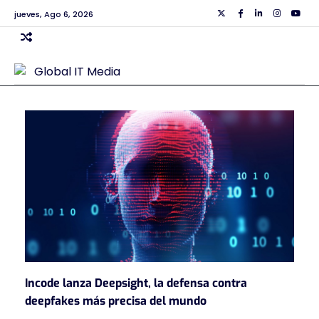
Skip
jueves, Ago 6, 2026
Twiiter
Facebook
Linkedin
Instagra
Yout
to
content
Incode lanza Deepsight, la defensa contra
deepfakes más precisa del mundo