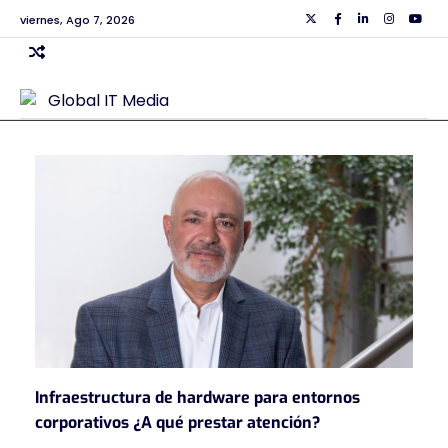
Skip
viernes, Ago 7, 2026
Twiiter
Facebook
Linkedin
Instagra
Yout
to
content
Infraestructura de hardware para entornos
corporativos ¿A qué prestar atención?