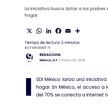
La iniciativa busca dotar a los padres 
hogar.
X
WhatsApp
LinkedIn
Facebook
Email
Compar
Tiempo de lectura:
2
minutos
ACTUALIDAD TI
REDACCION
México, D.F.
/ marzo 26, 2026
I
SDI México lanza una iniciati
hogar
. En México, el acceso a
del 70% se conecta a internet t