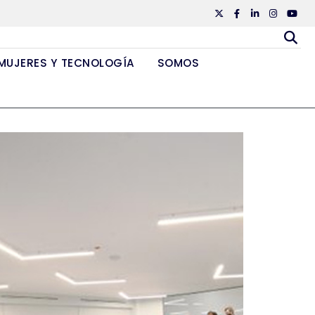
Twiiter
Facebook
Linkedin
Instagr
Yout
MUJERES Y TECNOLOGÍA
SOMOS