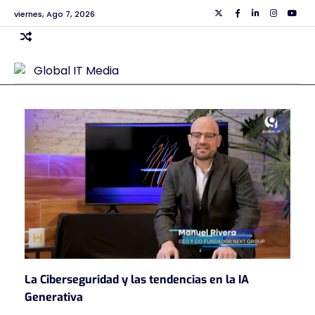
Skip
viernes, Ago 7, 2026
Twiiter
Facebook
Linkedin
Instagra
Yout
to
content
La Ciberseguridad y las tendencias en la IA
Generativa