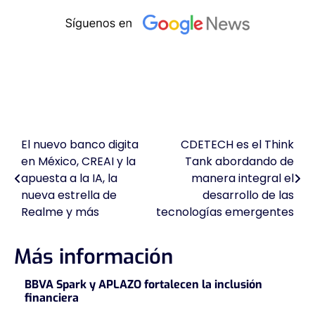
El nuevo banco digita
CDETECH es el Think
Navegación
en México, CREAI y la
Tank abordando de
de
apuesta a la IA, la
manera integral el
nueva estrella de
desarrollo de las
entradas
Realme y más
tecnologías emergentes
Más información
BBVA Spark y APLAZO fortalecen la inclusión
financiera