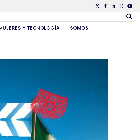
Twiiter
Facebook
Linkedin
Instagr
Yout
MUJERES Y TECNOLOGÍA
SOMOS