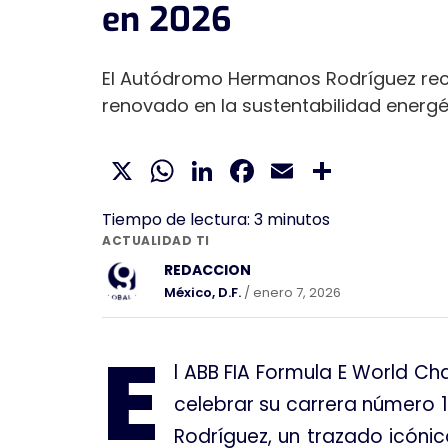
en 2026
El Autódromo Hermanos Rodríguez rec
renovado en la sustentabilidad energé
X
WhatsApp
LinkedIn
Facebook
Email
Compar
Tiempo de lectura:
3
minutos
ACTUALIDAD TI
REDACCION
México, D.F.
/ enero 7, 2026
E
l ABB FIA Formula E World C
celebrar su carrera número 
Rodríguez, un trazado icónic