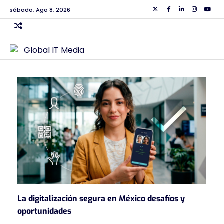
Skip
sábado, Ago 8, 2026
Twiiter
Facebook
Linkedin
Instagra
Yout
to
content
La digitalización segura en México desafíos y
oportunidades