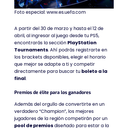
Foto especial: www.es.uefa.com
A partir del 30 de marzo y hasta el 12 de
abril, al ingresar al juego desde tu PS5,
encontrarás la sección
PlayStation
Tournaments
. Ahí podrás registrarte en
los brackets disponibles, elegir el horario
que mejor se adapte a ti y competir
directamente para buscar tu
boleto a la
final
.
Premios de élite para los ganadores
Además del orgullo de convertirte en un
verdadero “Champion”, los mejores
jugadores de la región competirán por un
pool de premios
diseñado para estar a la