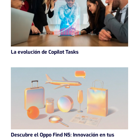
La evolución de Copilot Tasks
Descubre el Oppo Find N5: Innovación en tus