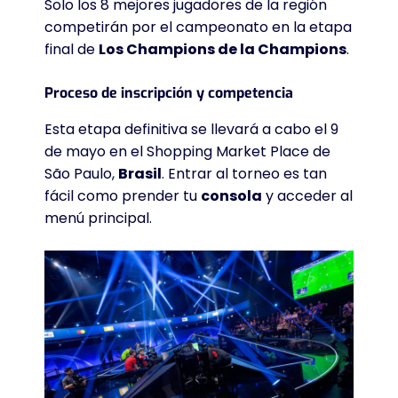
Solo los 8 mejores jugadores de la región
competirán por el campeonato en la etapa
final de
Los Champions de la Champions
.
Proceso de inscripción y competencia
Esta etapa definitiva se llevará a cabo el 9
de mayo en el Shopping Market Place de
São Paulo,
Brasil
. Entrar al torneo es tan
fácil como prender tu
consola
y acceder al
menú principal
.