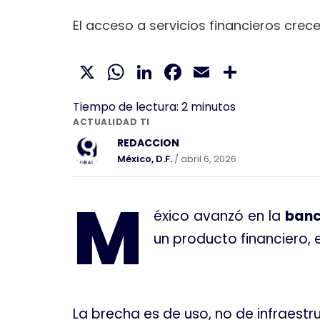
El acceso a servicios financieros crec
X
WhatsApp
LinkedIn
Facebook
Email
Compar
Tiempo de lectura:
2
minutos
ACTUALIDAD TI
REDACCION
México, D.F.
/ abril 6, 2026
M
éxico avanzó en la
banc
un producto financiero, 
La brecha es de uso, no de infraestr