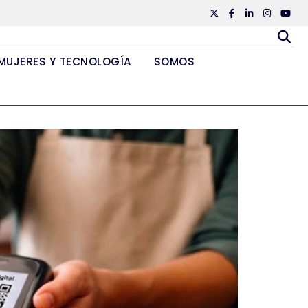
Twiiter
Facebook
Linkedin
Instagr
Yout
MUJERES Y TECNOLOGÍA
SOMOS