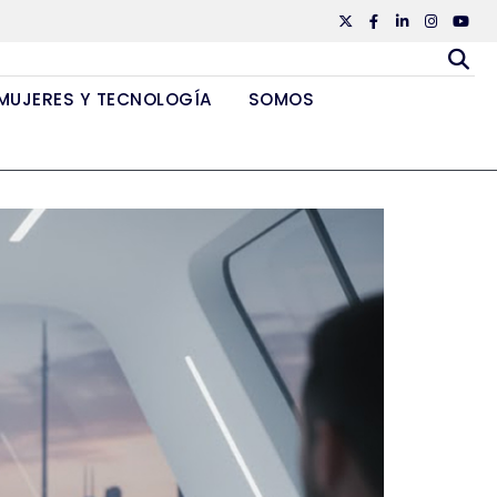
Twiiter
Facebook
Linkedin
Instagr
Yout
MUJERES Y TECNOLOGÍA
SOMOS