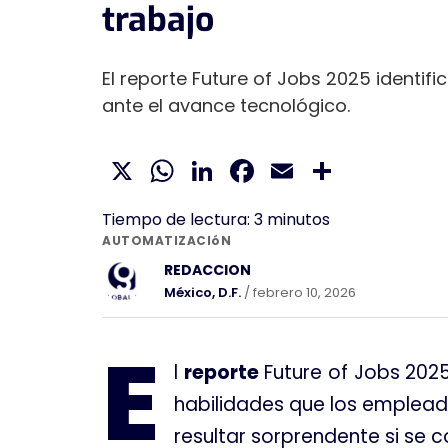
trabajo
El reporte Future of Jobs 2025 identi
ante el avance tecnológico.
X
WhatsApp
LinkedIn
Facebook
Email
Compar
Tiempo de lectura:
3
minutos
AUTOMATIZACIóN
REDACCION
México, D.F.
/ febrero 10, 2026
E
l
reporte
Future of Jobs 202
habilidades que los emplead
resultar sorprendente si se 