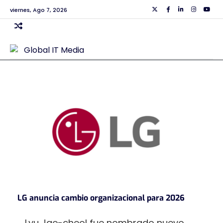
Skip
viernes, Ago 7, 2026
Twiiter
Facebook
Linkedin
Instagra
Yout
to
content
LG anuncia cambio organizacional para 2026
Lyu Jae-cheol fue nombrado nuevo