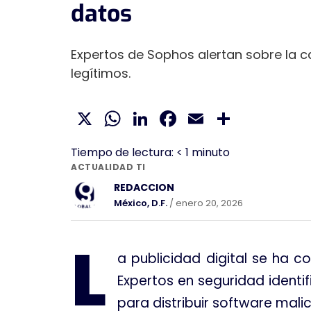
datos
Expertos de Sophos alertan sobre l
legítimos.
X
WhatsApp
LinkedIn
Facebook
Email
Compar
Tiempo de lectura:
< 1
minuto
ACTUALIDAD TI
REDACCION
México, D.F.
/ enero 20, 2026
L
a publicidad digital se ha c
Expertos en seguridad ident
para distribuir software mali