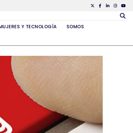
Twiiter
Facebook
Linkedin
Instagr
Yout
MUJERES Y TECNOLOGÍA
SOMOS