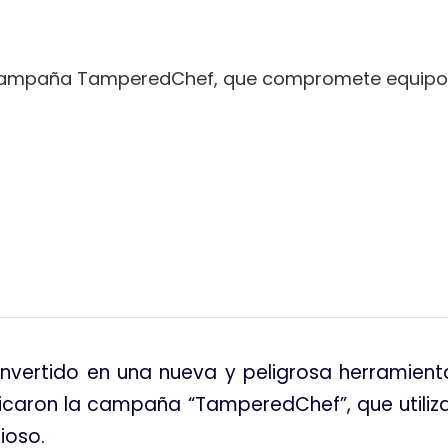
a campaña TamperedChef, que compromete equip
tir
onvertido en una nueva y peligrosa herramienta
ificaron la campaña “TamperedChef”, que utili
cioso
.