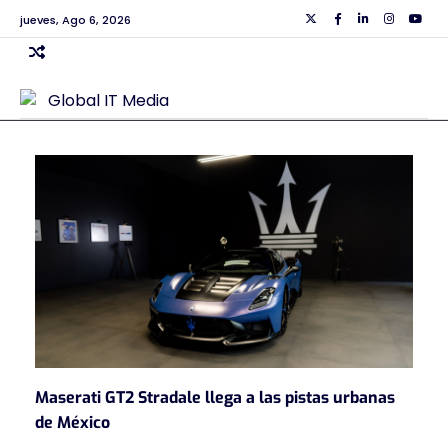
Skip
jueves, Ago 6, 2026
Twiiter
Facebook
Linkedin
Instagra
Yout
to
content
Maserati GT2 Stradale llega a las pistas urbanas
de México