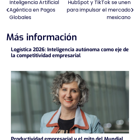
Inteligencia Artificial
HubSpot y TikTok se unen
Navegación
Agéntica en Pagos
para impulsar el mercado
de
Globales
mexicano
entradas
Más información
Logística 2026: Inteligencia autónoma como eje de
la competitividad empresarial
Productividad empresarial y el mito del Mundial